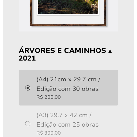
Arco-Íris e Pico Montenegro ▴ 20...
A partir de
R$
200,00
ÁRVORES E CAMINHOS ▴
2021
(A4) 21cm x 29.7 cm /
Edição com 30 obras
R$
200,00
(A3) 29.7 x 42 cm /
Edição com 25 obras
R$
300,00
Árvores e Caminhos ▴ 2021