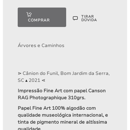
A partir de
R$
290,00
TIRAR
COMPRAR
DÚVIDA
Árvores e Caminhos
⋗ Cânion do Funil, Bom Jardim da Serra,
SC ▴ 2021 ⋖
Impressão Fine Art com papel Canson
RAG Photographique 310grs.
Papel Fine Art 100% algodão com
qualidade museológica internacional, e
Entardecer no Funil ▴ 2021
tinta de pigmento mineral de altíssima
A partir de
qualidade.