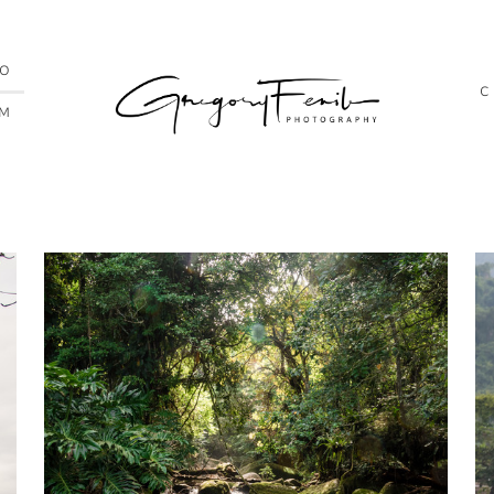
IO
IM